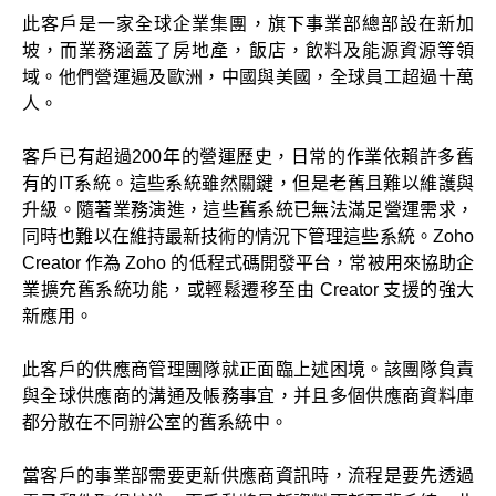
此客戶是一家全球企業集團，旗下事業部總部設在新加
坡，而業務涵蓋了房地產，飯店，飲料及能源資源等領
域。他們營運遍及歐洲，中國與美國，全球員工超過十萬
人。
客戶已有超過200年的營運歷史，日常的作業依賴許多舊
有的IT系統。這些系統雖然關鍵，但是老舊且難以維護與
升級。隨著業務演進，這些舊系統已無法滿足營運需求，
同時也難以在維持最新技術的情況下管理這些系統。Zoho
Creator 作為 Zoho 的低程式碼開發平台，常被用來協助企
業擴充舊系統功能，或輕鬆遷移至由 Creator 支援的強大
新應用。
此客戶的供應商管理團隊就正面臨上述困境。該團隊負責
與全球供應商的溝通及帳務事宜，并且多個供應商資料庫
都分散在不同辦公室的舊系統中。
當客戶的事業部需要更新供應商資訊時，流程是要先透過